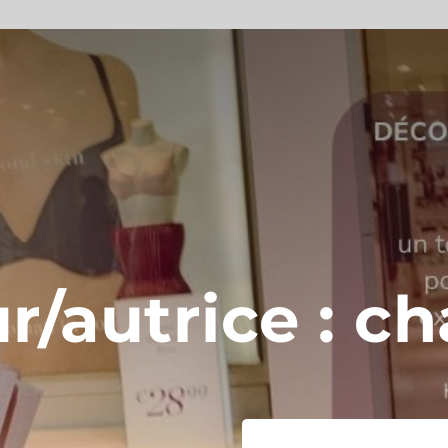
r/autrice :
ch