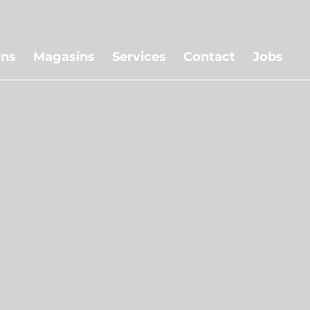
Skip
to
ons
Magasins
Services
Contact
Jobs
main
content