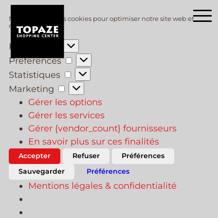
Skip
Nous utilisons des cookies pour optimiser notre site web et
to
notre service.
main
Fonctionnel
content
Preferences
Statistiques
Marketing
Gérer les options
Gérer les services
Gérer {vendor_count} fournisseurs
En savoir plus sur ces finalités
Accepter
Refuser
Préférences
Sauvegarder
Préférences
Mentions légales & confidentialité