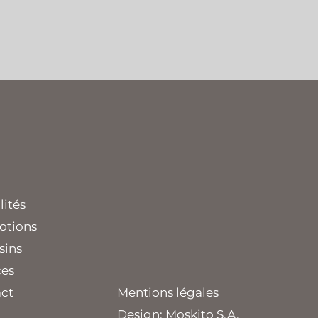
lités
otions
sins
ces
ct
Mentions légales
Design:
Moskito S.A.