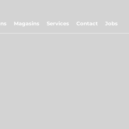
Skip
to
ons
Magasins
Services
Contact
Jobs
main
content