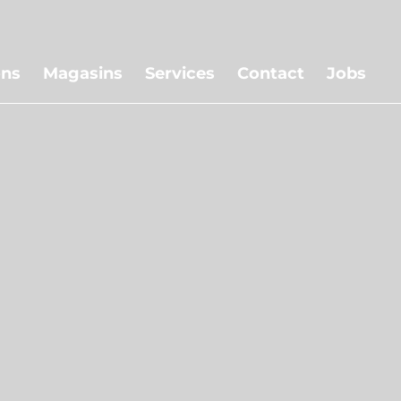
Skip
to
ons
Magasins
Services
Contact
Jobs
main
content