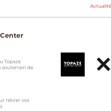
Actualit
 Center
du Topaze
 souterrain de
r retirer vos
i.