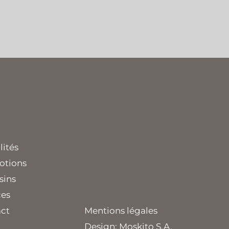
lités
otions
sins
ces
ct
Mentions légales
Design:
Moskito S.A.