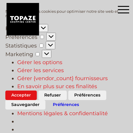
Skip
Nous utilisons des cookies pour optimiser notre site web et
to
notre service.
main
Fonctionnel
content
Preferences
Statistiques
Marketing
Gérer les options
Gérer les services
Gérer {vendor_count} fournisseurs
En savoir plus sur ces finalités
Accepter
Refuser
Préférences
Sauvegarder
Préférences
Mentions légales & confidentialité