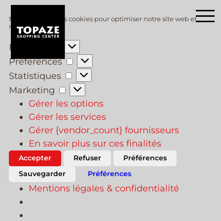
Skip
Nous utilisons des cookies pour optimiser notre site web et
to
notre service.
main
Fonctionnel
content
Preferences
Statistiques
Marketing
Gérer les options
Gérer les services
Gérer {vendor_count} fournisseurs
En savoir plus sur ces finalités
Accepter
Refuser
Préférences
Sauvegarder
Préférences
Mentions légales & confidentialité