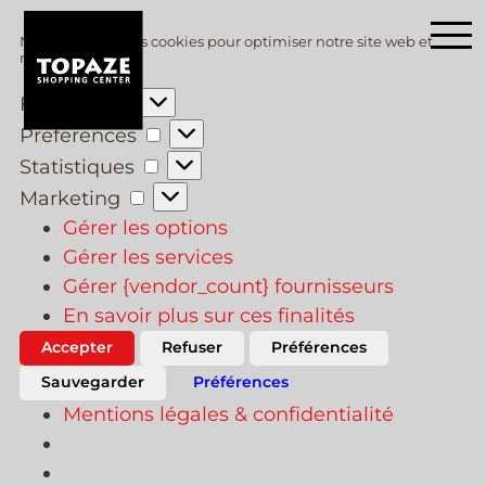
Skip
Nous utilisons des cookies pour optimiser notre site web et
to
notre service.
main
Fonctionnel
content
Preferences
Statistiques
Marketing
Gérer les options
Gérer les services
Gérer {vendor_count} fournisseurs
En savoir plus sur ces finalités
Accepter
Refuser
Préférences
Sauvegarder
Préférences
Mentions légales & confidentialité